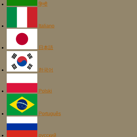
हिन्दी
Italiano
日本語
한국어
Polski
Português
русский