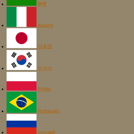
हिन्दी
Italiano
日本語
한국어
Polski
Português
русский